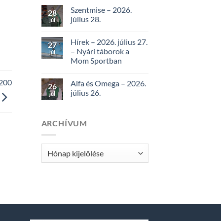
Szentmise – 2026.
28
július 28.
júl
Hírek – 2026. július 27.
27
– Nyári táborok a
júl
Mom Sportban
 200
Alfa és Omega – 2026.
26
július 26.
júl
ARCHÍVUM
Archívum