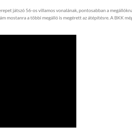
erepet játszó 56-os villamos vonalának, pontosabban a megállókn
k, ám mostanra a többi megálló is megérett az átépítésre. A BKK mé