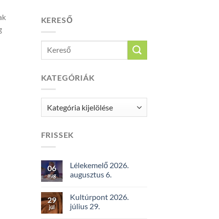
ak
KERESŐ
g
KATEGÓRIÁK
Kategóriák
FRISSEK
Lélekemelő 2026.
06
augusztus 6.
aug
Kultúrpont 2026.
29
július 29.
júl