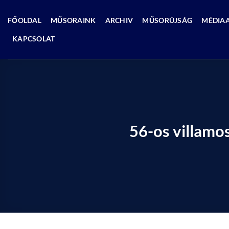
Skip
to
FŐOLDAL
MŰSORAINK
ARCHIV
MŰSORÚJSÁG
MÉDIA
content
KAPCSOLAT
56-os villamos