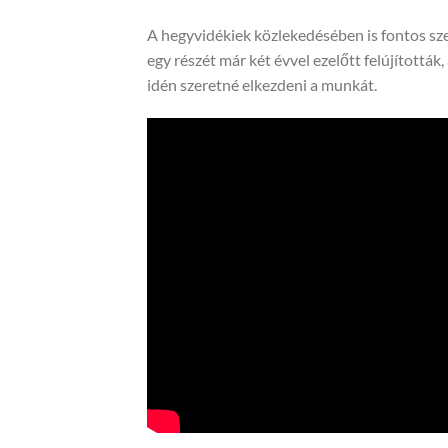
A hegyvidékiek közlekedésében is fontos sz
egy részét már két évvel ezelőtt felújítottá
idén szeretné elkezdeni a munkát.