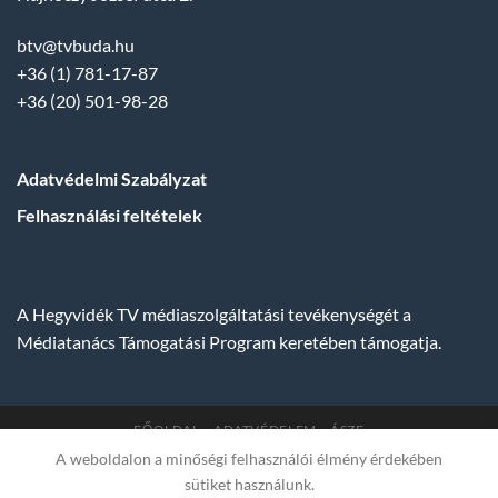
btv@tvbuda.hu
+36 (1) 781-17-87
+36 (20) 501-98-28
Adatvédelmi Szabályzat
Felhasználási feltételek
A Hegyvidék TV médiaszolgáltatási tevékenységét a
Médiatanács Támogatási Program keretében támogatja.
FŐOLDAL
ADATVÉDELEM
ÁSZF
A weboldalon a minőségi felhasználói élmény érdekében
Copyright 2007-2026 © BUDA TV |
Hegyvidék Média
sütiket használunk.
Műsorszolgáltató Kft. | Budapest, Hungary, XII. Hajnóczy József