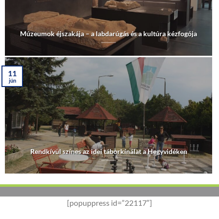
Múzeumok éjszakája – a labdarúgás és a kultúra kézfogója
11
jún
Rendkívül színes az idei táborkínálat a Hegyvidéken
[popuppress id=”22117″]