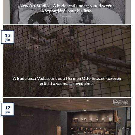
New Art Stúdió – A budapesti underground szcéna
központjáról nyílt kiállítás
13
jún
A Budakeszi Vadaspark és a Herman Ottó Intézet közösen
erősíti a vadmacskavédelmet
12
jún