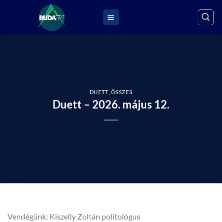
Skip
to
content
DUETT
,
ÖSSZES
Duett – 2026. május 12.
Vendégünk: Kiszelly Zoltán politológus