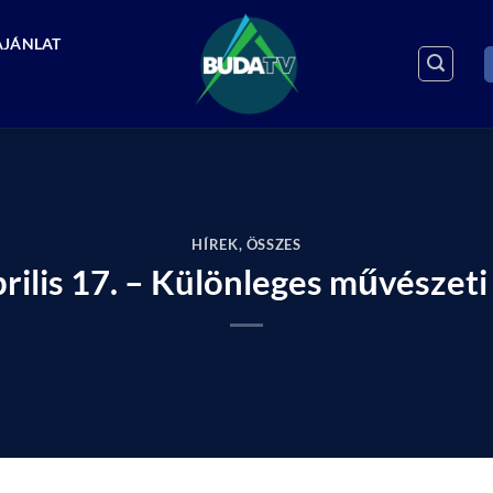
AJÁNLAT
HÍREK
,
ÖSSZES
prilis 17. – Különleges művésze