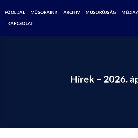
Skip
to
FŐOLDAL
MŰSORAINK
ARCHIV
MŰSORÚJSÁG
MÉDIA
content
KAPCSOLAT
Hírek – 2026. á