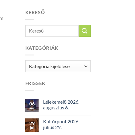
KERESŐ
em
KATEGÓRIÁK
Kategóriák
FRISSEK
Lélekemelő 2026.
06
augusztus 6.
aug
Kultúrpont 2026.
29
július 29.
júl