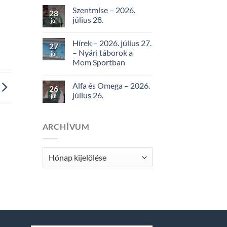
Szentmise – 2026.
28
július 28.
júl
Hírek – 2026. július 27.
27
– Nyári táborok a
júl
Mom Sportban
Alfa és Omega – 2026.
26
július 26.
júl
ARCHÍVUM
Archívum