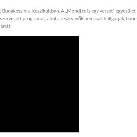
Budakeszin, a Keszikultban. A „Mondj te is egy verset” egyesület
 szervezett programot, ahol a résztvevők nemcsak hallgatják, han
latát.