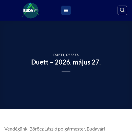
Skip
to
content
DUETT
,
ÖSSZES
Duett – 2026. május 27.
Vendégünk: Böröcz László polgármester, Budavári