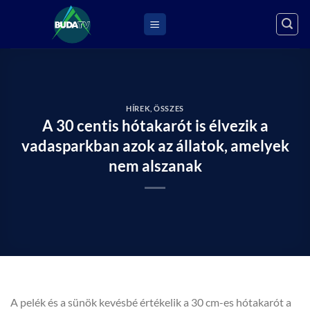
Skip
to
content
HÍREK
,
ÖSSZES
A 30 centis hótakarót is élvezik a
vadasparkban azok az állatok, amelyek
nem alszanak
A pelék és a sünök kevésbé értékelik a 30 cm-es hótakarót a