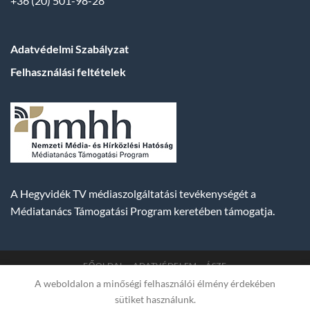
+36 (20) 501-98-28
Adatvédelmi Szabályzat
Felhasználási feltételek
A Hegyvidék TV médiaszolgáltatási tevékenységét a
Médiatanács Támogatási Program keretében támogatja.
FŐOLDAL
ADATVÉDELEM
ÁSZF
A weboldalon a minőségi felhasználói élmény érdekében
Copyright 2007-2026 © BUDA TV |
Hegyvidék Média
sütiket használunk.
Műsorszolgáltató Kft. | Budapest, Hungary, XII. Hajnóczy József