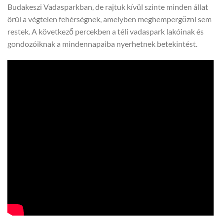
Budakeszi Vadasparkban, de rajtuk kívül szinte minden állat
örül a végtelen fehérségnek, amelyben meghempergőzni sem
restek. A következő percekben a téli vadaspark lakóinak és
gondozóiknak a mindennapaiba nyerhetnek betekintést.