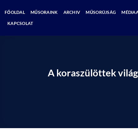
Skip
to
FŐOLDAL
MŰSORAINK
ARCHIV
MŰSORÚJSÁG
MÉDIA
content
KAPCSOLAT
A koraszülöttek vilá