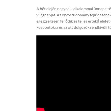
A hét elején negyedik alkalommal ünnepelt
világnapját. Az orvostudomány fejlődésén
egészségesen fejlődik és teljes értékű élete
központokra és az ott dolgozók rendkívüli t