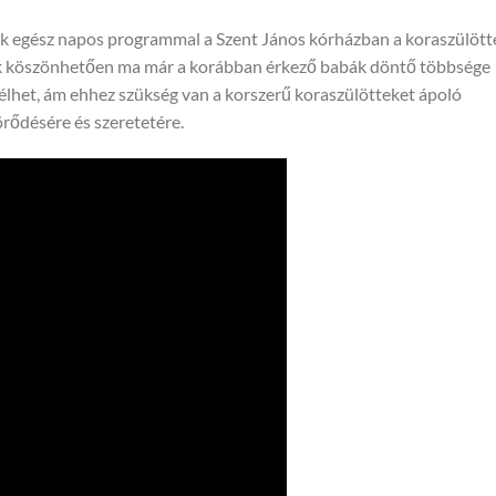
ék egész napos programmal a Szent János kórházban a koraszülött
ek köszönhetően ma már a korábban érkező babák döntő többsége
t élhet, ám ehhez szükség van a korszerű koraszülötteket ápoló
örődésére és szeretetére.