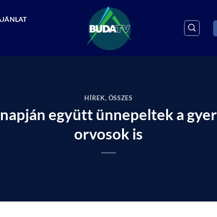
AJÁNLAT
HÍREK
,
ÖSSZES
gnapján együtt ünnepeltek a gyer
orvosok is