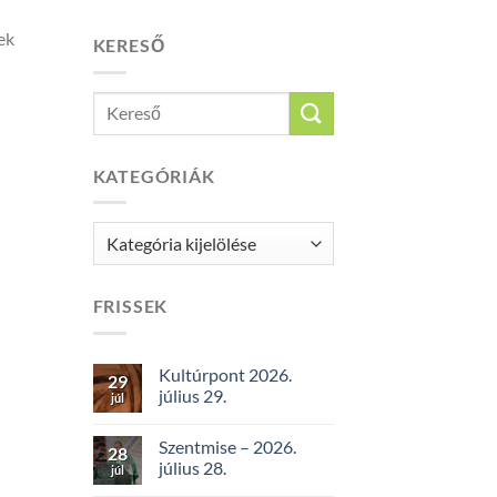
ek
KERESŐ
KATEGÓRIÁK
Kategóriák
FRISSEK
Kultúrpont 2026.
29
július 29.
júl
Szentmise – 2026.
28
július 28.
júl