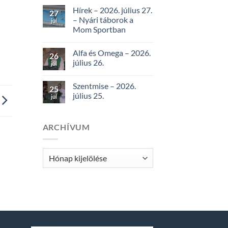
Hírek – 2026. július 27.
27
– Nyári táborok a
júl
Mom Sportban
Alfa és Omega – 2026.
26
július 26.
júl
Szentmise – 2026.
25
július 25.
júl
ARCHÍVUM
Archívum