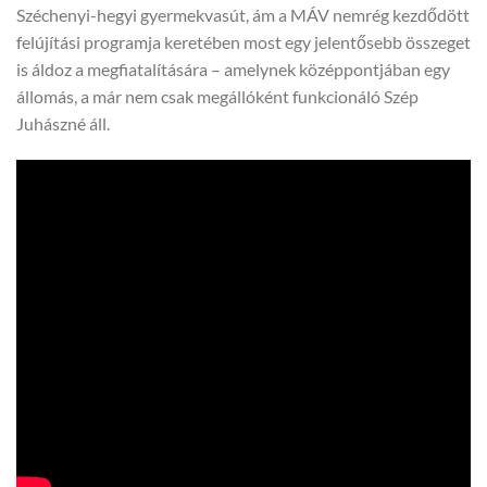
Széchenyi-hegyi gyermekvasút, ám a MÁV nemrég kezdődött
felújítási programja keretében most egy jelentősebb összeget
is áldoz a megfiatalítására – amelynek középpontjában egy
állomás, a már nem csak megállóként funkcionáló Szép
Juhászné áll.