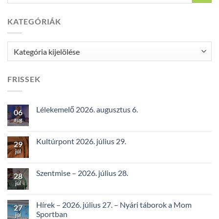
KATEGÓRIÁK
Kategóriák
FRISSEK
Lélekemelő 2026. augusztus 6.
06
aug
Kultúrpont 2026. július 29.
29
júl
Szentmise – 2026. július 28.
28
júl
Hírek – 2026. július 27. – Nyári táborok a Mom
27
Sportban
júl