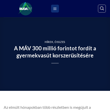
Skip
to
content
HÍREK
,
ÖSSZES
A MÁV 300 millió forintot fordít a
gyermekvasút korszerűsítésére
Az elmúlt hónapokban több részletben is megújult a