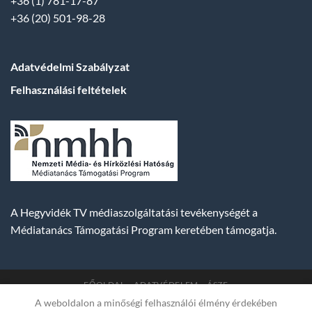
+36 (1) 781-17-87
+36 (20) 501-98-28
Adatvédelmi Szabályzat
Felhasználási feltételek
A Hegyvidék TV médiaszolgáltatási tevékenységét a
Médiatanács Támogatási Program keretében támogatja.
FŐOLDAL
ADATVÉDELEM
ÁSZF
A weboldalon a minőségi felhasználói élmény érdekében
Copyright 2007-2026 © BUDA TV |
Hegyvidék Média