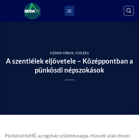
Skip
to
content
SZÍNES HÍREK
,
ÖSSZES
A szentlélek eljövetele – Középpontban a
pünkösdi népszokások
Pünkösd hétfő, az egyház születésnapja. Húsvét után ötven