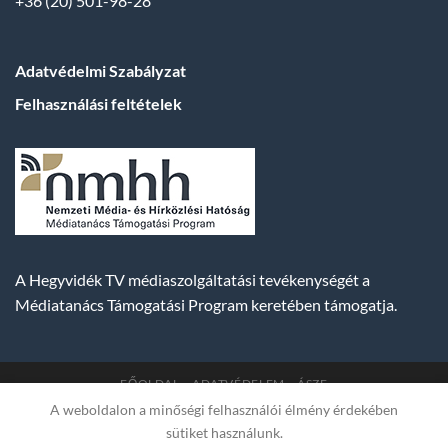
+36 (20) 501-98-28
Adatvédelmi Szabályzat
Felhasználási feltételek
A Hegyvidék TV médiaszolgáltatási tevékenységét a
Médiatanács Támogatási Program keretében támogatja.
FŐOLDAL
ADATVÉDELEM
ÁSZF
A weboldalon a minőségi felhasználói élmény érdekében
Copyright 2007-2026 © BUDA TV |
Hegyvidék Média
sütiket használunk.
Műsorszolgáltató Kft. | Budapest, Hungary, XII. Hajnóczy József