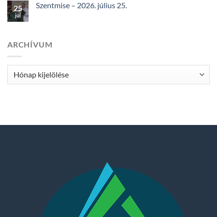
Szentmise – 2026. július 25.
25
júl
ARCHÍVUM
Archívum