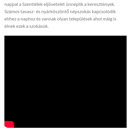
nappal a Szentlélek eljövetelét ünneplik a keresztények.
Számos tavasz- és nyárköszöntő népszokás kapcsolódik
ehhez a naphoz és vannak olyan települések ahol máig is
élnek ezek a szokások.