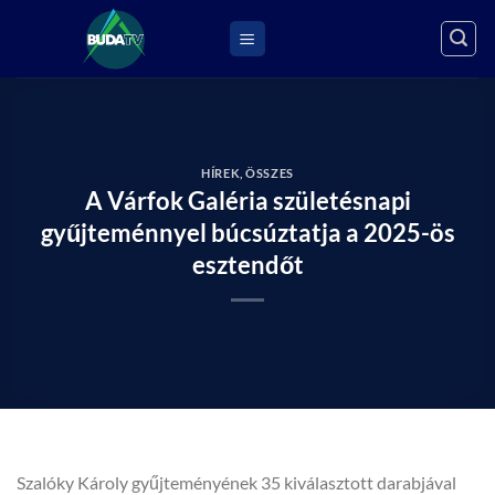
Skip
to
content
HÍREK
,
ÖSSZES
A Várfok Galéria születésnapi
gyűjteménnyel búcsúztatja a 2025-ös
esztendőt
Szalóky Károly gyűjteményének 35 kiválasztott darabjával