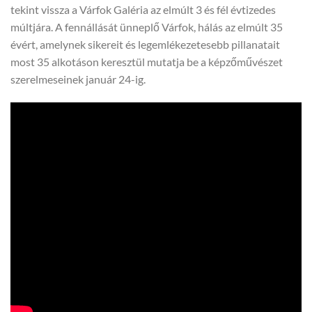
tekint vissza a Várfok Galéria az elmúlt 3 és fél évtizedes
múltjára. A fennállását ünneplő Várfok, hálás az elmúlt 35
évért, amelynek sikereit és legemlékezetesebb pillanatait
most 35 alkotáson keresztül mutatja be a képzőművészet
szerelmeseinek január 24-ig.