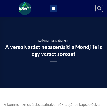
Skip
to
content
SZÍNES HÍREK
,
ÖSSZES
A versolvasást népszerűsíti a Mondj Te is
egy verset sorozat
A kommunizmus áldozatainak emléknapjához kapcsolódva