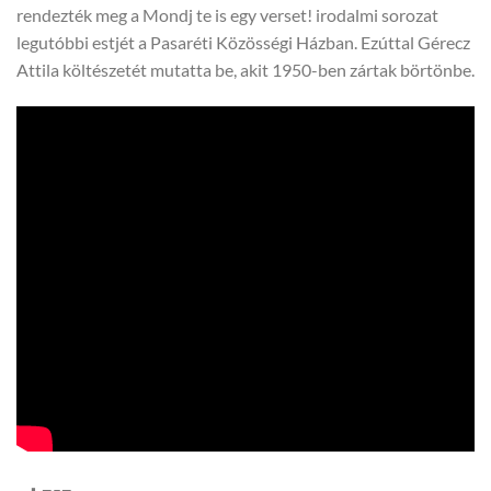
rendezték meg a Mondj te is egy verset! irodalmi sorozat
legutóbbi estjét a Pasaréti Közösségi Házban. Ezúttal Gérecz
Attila költészetét mutatta be, akit 1950-ben zártak börtönbe.