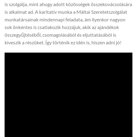
is szolgálja, mint ahogy adott közösségek összekovácsolására
is alkalmat ad. A karitatív munka a Máltai Szeretetszolgálat
munkatársainak mindennapi feladata, ám ilyenkor nagyon
sok önkéntes is csatlakozik hozzájuk, akik az ajándékok
összegyűjtéséből, csomagolásából és eljuttatásából is
kiveszik a részüket. Így történik ez idén is, hiszen adni jó!