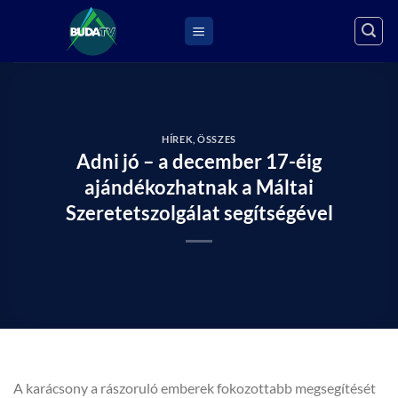
Skip
to
content
HÍREK
,
ÖSSZES
Adni jó – a december 17-éig
ajándékozhatnak a Máltai
Szeretetszolgálat segítségével
A karácsony a rászoruló emberek fokozottabb megsegítését