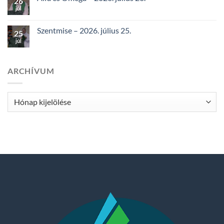
26
júl
Szentmise – 2026. július 25.
25
júl
ARCHÍVUM
Archívum