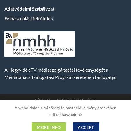
Adatvédelmi Szabályzat
Felhasználási feltételek
A Hegyvidék TV médiaszolgáltatási tevékenységét a
Médiatanács Támogatási Program keretében támogatja.
FŐOLDAL
ADATVÉDELEM
ÁSZF
A weboldalon a minőségi felhasználói élmény érdekében
Copyright 2007-2026 © BUDA TV |
Hegyvidék Média
sütiket használunk.
Műsorszolgáltató Kft. | Budapest, Hungary, XII. Hajnóczy József
utca 2. fszt. | Cg. 01-09-882523 | A weboldal 256 bit SSL COMODO
MORE INFO
ACCEPT
titkosítással védve