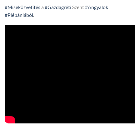
#Miseközvetítés
a
#Gazdagréti
Szent
#Angyalok
#Plébániából
.
HTV,
hegyvidek