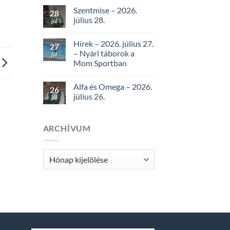
Szentmise – 2026.
28
július 28.
júl
Hírek – 2026. július 27.
27
– Nyári táborok a
júl
Mom Sportban
Alfa és Omega – 2026.
26
július 26.
júl
ARCHÍVUM
Archívum