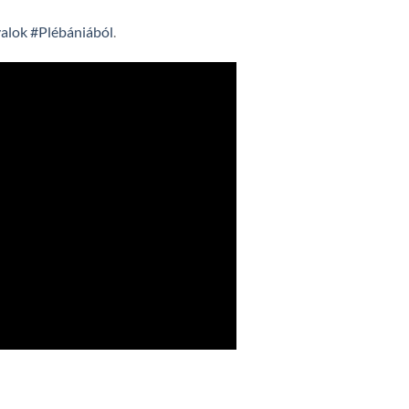
alok
#Plébániából
.