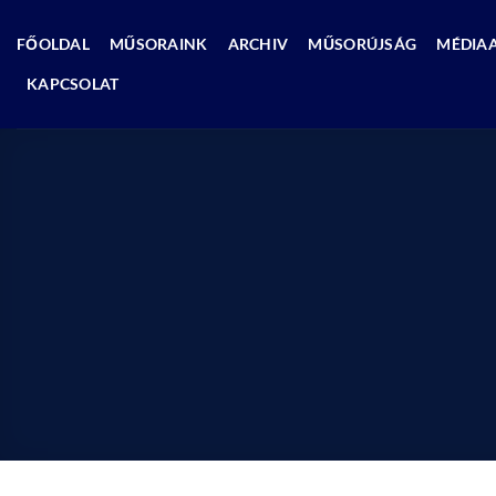
Skip
to
FŐOLDAL
MŰSORAINK
ARCHIV
MŰSORÚJSÁG
MÉDIA
content
KAPCSOLAT