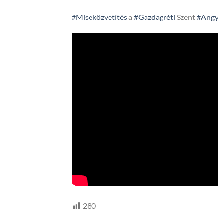
#Miseközvetítés
a
#Gazdagréti
Szent
#Angy
280