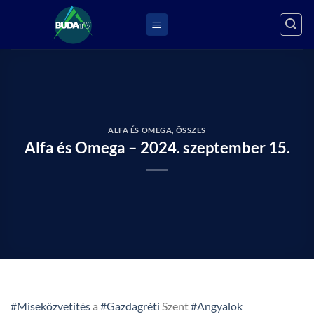
Skip
to
content
ALFA ÉS OMEGA
,
ÖSSZES
Alfa és Omega – 2024. szeptember 15.
#Miseközvetítés
a
#Gazdagréti
Szent
#Angyalok