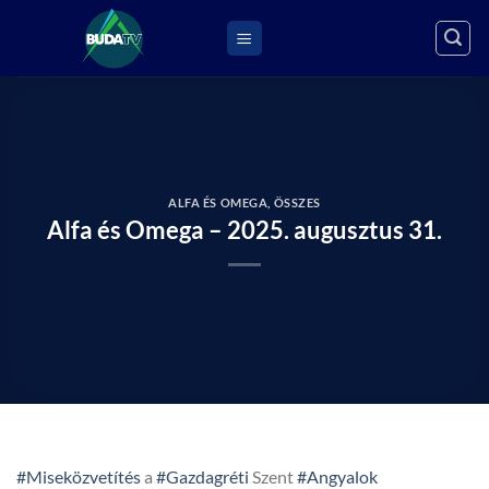
Skip
to
content
ALFA ÉS OMEGA
,
ÖSSZES
Alfa és Omega – 2025. augusztus 31.
#Miseközvetítés
a
#Gazdagréti
Szent
#Angyalok