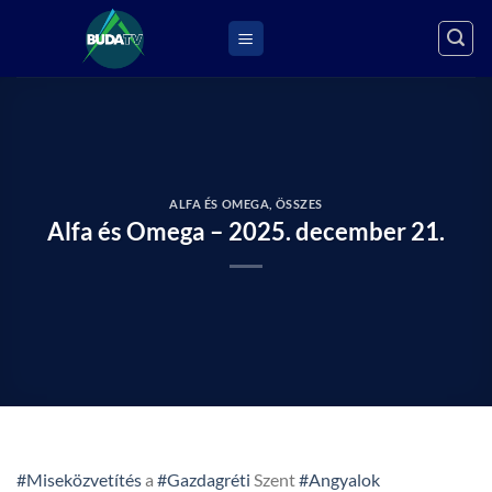
Skip
to
content
ALFA ÉS OMEGA
,
ÖSSZES
Alfa és Omega – 2025. december 21.
#Miseközvetítés
a
#Gazdagréti
Szent
#Angyalok