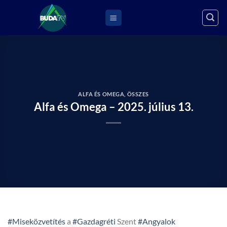
Skip
to
content
ALFA ÉS OMEGA
,
ÖSSZES
Alfa és Omega – 2025. július 13.
#Miseközvetítés
a
#Gazdagréti
Szent
#Angyalok