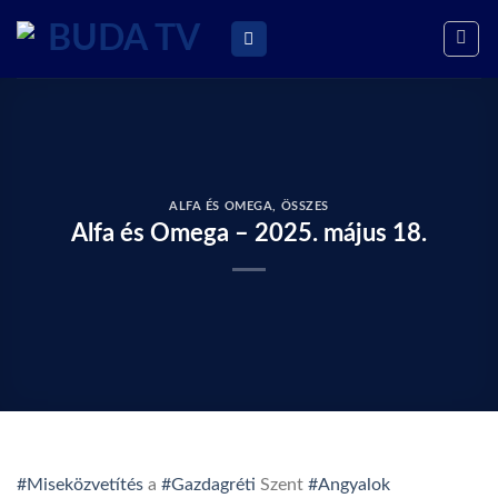
Skip
to
content
ALFA ÉS OMEGA
,
ÖSSZES
Alfa és Omega – 2025. május 18.
#Miseközvetítés
a
#Gazdagréti
Szent
#Angyalok