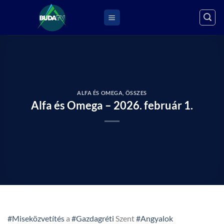
Skip
to
content
ALFA ÉS OMEGA
,
ÖSSZES
Alfa és Omega – 2026. február 1.
#Miseközvetítés
a
#Gazdagréti
Szent
#Angyalok