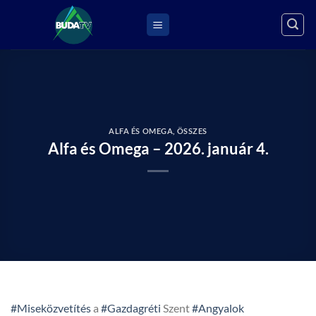
Skip
to
content
ALFA ÉS OMEGA
,
ÖSSZES
Alfa és Omega – 2026. január 4.
#Miseközvetítés
a
#Gazdagréti
Szent
#Angyalok