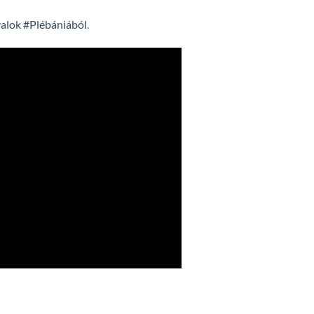
alok
#Plébániából
.