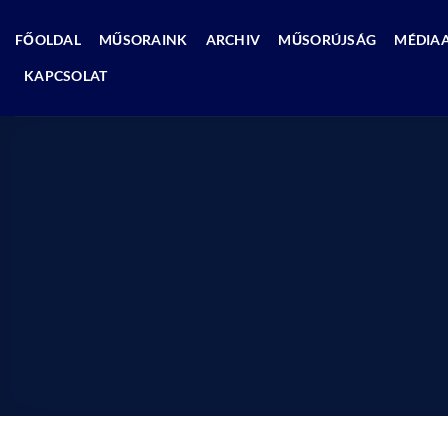
Skip
to
FŐOLDAL
MŰSORAINK
ARCHIV
MŰSORÚJSÁG
MÉDIA
content
KAPCSOLAT