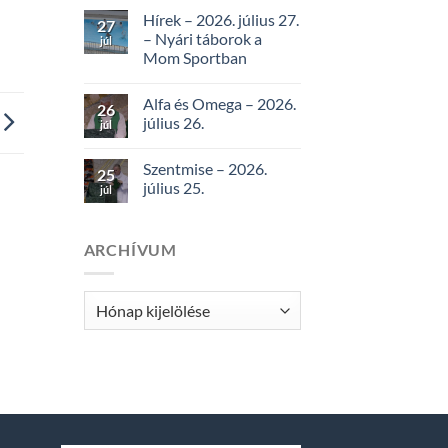
Hírek – 2026. július 27.
27
– Nyári táborok a
júl
Mom Sportban
Alfa és Omega – 2026.
26
július 26.
júl
Szentmise – 2026.
25
július 25.
júl
ARCHÍVUM
Archívum