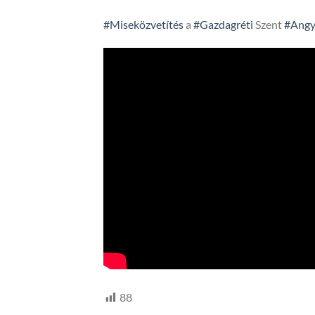
#Miseközvetítés
a
#Gazdagréti
Szent
#Angy
88