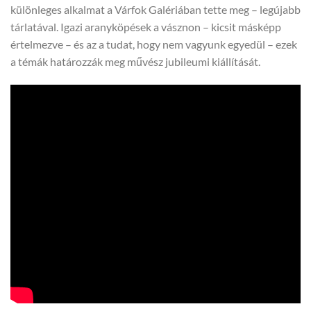
különleges alkalmat a Várfok Galériában tette meg – legújabb
tárlatával. Igazi aranyköpések a vásznon – kicsit másképp
értelmezve – és az a tudat, hogy nem vagyunk egyedül – ezek
a témák határozzák meg művész jubileumi kiállítását.