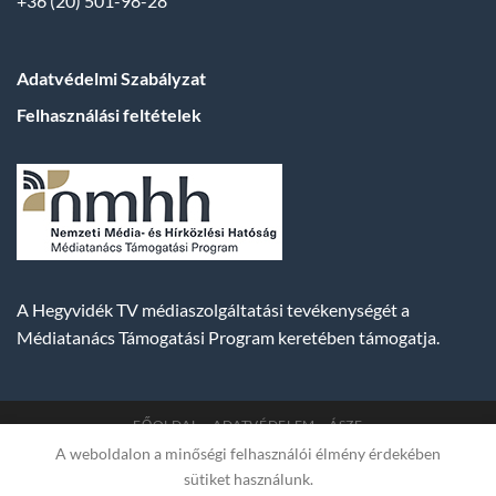
+36 (20) 501-98-28
Adatvédelmi Szabályzat
Felhasználási feltételek
A Hegyvidék TV médiaszolgáltatási tevékenységét a
Médiatanács Támogatási Program keretében támogatja.
FŐOLDAL
ADATVÉDELEM
ÁSZF
A weboldalon a minőségi felhasználói élmény érdekében
Copyright 2007-2026 © BUDA TV |
Hegyvidék Média
sütiket használunk.
Műsorszolgáltató Kft. | Budapest, Hungary, XII. Hajnóczy József