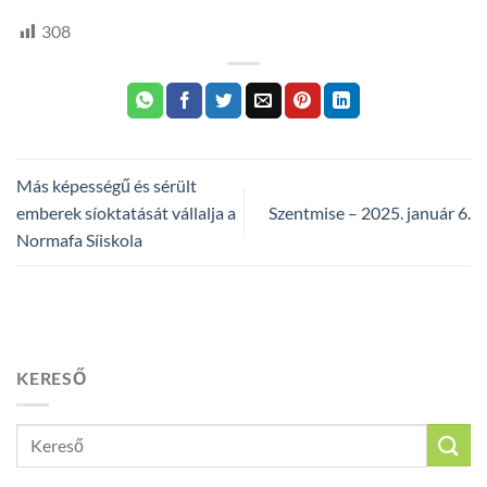
308
Más képességű és sérült
emberek síoktatását vállalja a
Szentmise – 2025. január 6.
Normafa Síiskola
KERESŐ