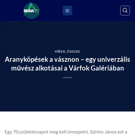
Skip
to
content
HÍREK
,
ÖSSZES
Aranyköpések a vásznon – egy univerzális
művész alkotásai a Várfok Galériában
Egy 70.születésnapot meg kell ünnepelni. Szirtes János ezt a