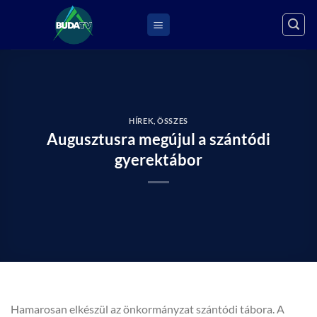
Skip
to
content
HÍREK
,
ÖSSZES
Augusztusra megújul a szántódi
gyerektábor
Hamarosan elkészül az önkormányzat szántódi tábora. A