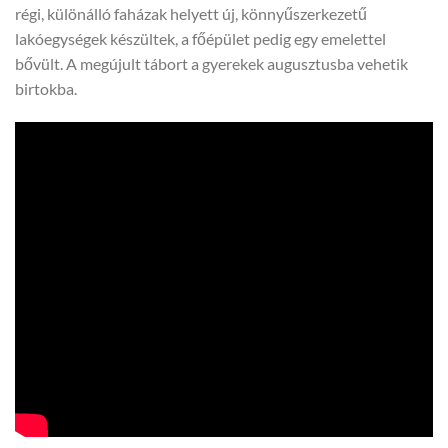
régi, különálló faházak helyett új, könnyűszerkezetű
lakóegységek készültek, a főépület pedig egy emelettel
bővült. A megújult tábort a gyerekek augusztusba vehetik
birtokba.