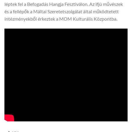
léptek fel a Befogadás Hangja Fesztiválon. Az ifjú művészek
és a fellépők a Máltai Szeretetszolgálat által működtetett
intézményekből érkeztek a MOM Kulturális Központba.