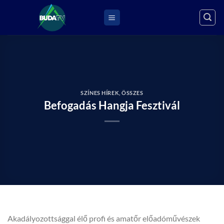
Skip
to
content
SZÍNES HÍREK
,
ÖSSZES
Befogadás Hangja Fesztivál
Akadályozottsággal élő profi és amatőr előadóművészek