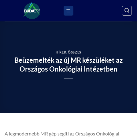
Skip
to
content
HÍREK
,
ÖSSZES
Beüzemelték az új MR készüléket az
Országos Onkológiai Intézetben
A legmodernebb MR gép segíti az Országos Onkológiai