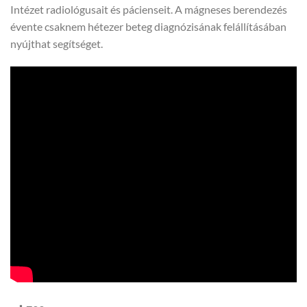
Intézet radiológusait és pácienseit. A mágneses berendezés
évente csaknem hétezer beteg diagnózisának felállításában
nyújthat segítséget.