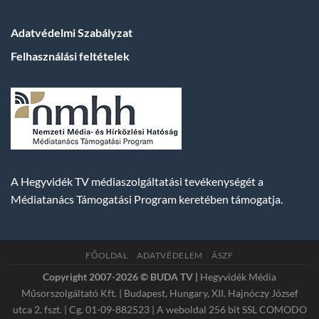
Adatvédelmi Szabályzat
Felhasználási feltételek
A Hegyvidék TV médiaszolgáltatási tevékenységét a
Médiatanács Támogatási Program keretében támogatja.
FŐOLDAL
ADATVÉDELEM
ÁSZF
Copyright 2007-2026 © BUDA TV |
Hegyvidék Média
Műsorszolgáltató Kft. | Budapest, Hungary, XII. Hajnóczy József
utca 2. fszt. | Cg. 01-09-882523 | A weboldal 256 bit SSL COMODO