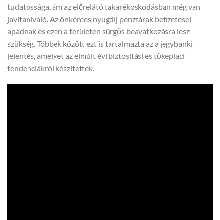
tudatossága, ám az előrelátó takarékoskodásban még van
javítanivaló. Az önkéntes nyugdíj pénztárak befizetései
apadnak és ezen a területen sürgős beavatkozásra lesz
szükség. Többek között ezt is tartalmazta az a jegybanki
jelentés, amelyet az elmúlt évi biztosítási és tőkepiaci
tendenciákról készítettek.