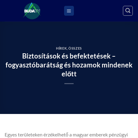
Skip
to
content
HÍREK
,
ÖSSZES
Biztosítások és befektetések –
fogyasztóbarátság és hozamok mindenek
előtt
Egyes területeken érzékelhető a magyar emberek pénzügyi