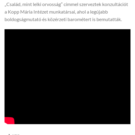
„Család, mint lelki orvosság” címmel szerveztek konzultációt
a Kopp Mária Intézet munkatársai, ahol a legújabb
boldogságmutató és közérzeti barométert is bemutatták.