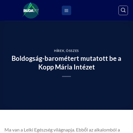
Skip
to
content
HÍREK
,
ÖSSZES
Boldogság-barométert mutatott be a
Kopp Mária Intézet
Ma van a Lelki Egészség világnapja. Ebből az alkalomból a