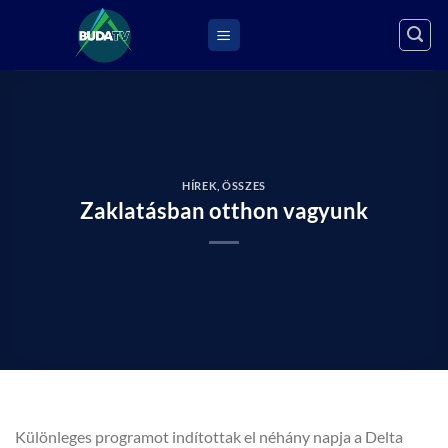
Skip
to
content
HÍREK
,
ÖSSZES
Zaklatásban otthon vagyunk
Különleges programot indítottak el néhány napja a Delta