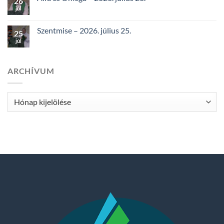
26
júl
Szentmise – 2026. július 25.
25
júl
ARCHÍVUM
Archívum