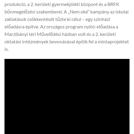
produkció, a 2. kerületi gyermekjóléti központ és a BRFK
bűnmegelőzési szakemberei. A „Nem oké” kampány az iskolai
zaklatások csökkentését tűzte ki célul – egy színházi
előadásra építve. Az országos program nyitó-előadása a
Marzibányi téri Művelődési házban volt és a 2. kerületi
oktatási intézmények bevonásával építik fel a mintaprojektet
is.