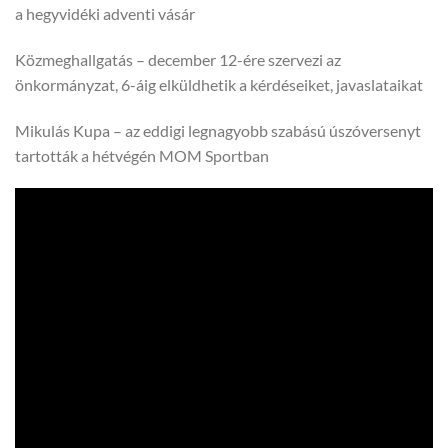
a hegyvidéki adventi vásár
Közmeghallgatás – december 12-ére szervezi az
önkormányzat, 6-áig elküldhetik a kérdéseiket, javaslataikat
Mikulás Kupa – az eddigi legnagyobb szabású úszóversenyt
tartották a hétvégén MOM Sportban