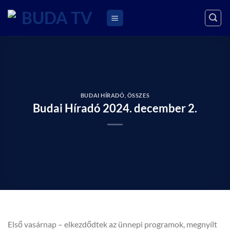
Skip
to
content
BUDAI HÍRADÓ
,
ÖSSZES
Budai Híradó 2024. december 2.
Első vasárnap – elkezdődtek az ünnepi programok, megnyílt