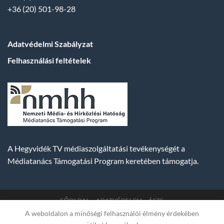
+36 (20) 501-98-28
Adatvédelmi Szabályzat
Felhasználási feltételek
A Hegyvidék TV médiaszolgáltatási tevékenységét a
Médiatanács Támogatási Program keretében támogatja.
FŐOLDAL
ADATVÉDELEM
ÁSZF
A weboldalon a minőségi felhasználói élmény érdekében
Copyright 2007-2026 © BUDA TV |
Hegyvidék Média