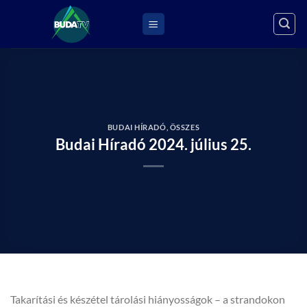
Skip
to
content
BUDAI HÍRADÓ
,
ÖSSZES
Budai Híradó 2024. július 25.
Takarítási és készétel tárolási hiányosságok – a strandokon