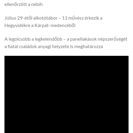
ellenőrzött a nébih
Július 29-étől alkotótábor – 11 művész érkezik a
Hegyvidékre a Kárpát-medencéből
A legolcsóbb a legkelendőbb – a panellakások népszerűségét
a fiatal családok anyagi helyzete is meghatározza