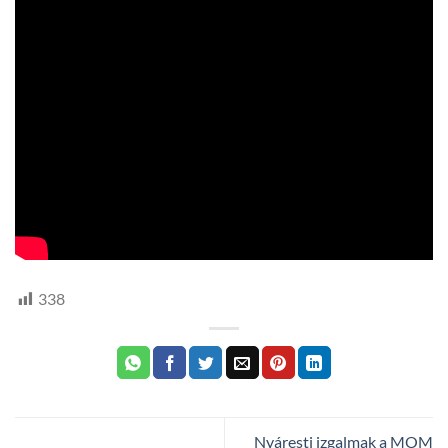
338
Nyáresti izgalmak a MOM