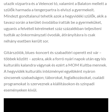
utazik vízpartra és a Velencei tó, valamint a Balaton mellett a
szülők harmada a tengerpartra is elviszi a gyermekeit.
Mindezt gondtalanul tehetik azok a hegyvidéki szülők, akik a
tavasz során a kerület óvodáiba íratták be a gyermeküket,
ugyanis a felvételi kérelmeket száz százalékban teljesíteni
tudták az önkormányzati óvodák, átirányításra is csak
néhány esetben került sor.
Gitárszólók, blues-koncert és szabadtéri operett est vár –
többek között – azokra, akik a forró nyári napok után egy kis
kulturális kalandra vágynak és ezért a MOM Kultba mennek.
A hegyvidék kulturális intézményei egyébként nyáron
sincsenek szabadságon; táborokat, foglalkozásokat, családi
programokat is szerveznek a kiállításokon és színpadi
eseményeken kívül.