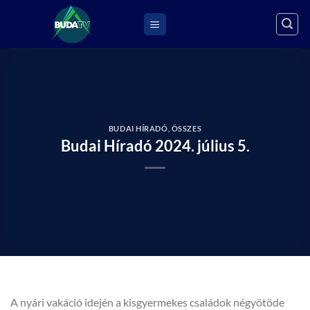
Skip
to
content
BUDAI HÍRADÓ
,
ÖSSZES
Budai Híradó 2024. július 5.
A nyári vakáció idején a kisgyermekes családok négyötöde