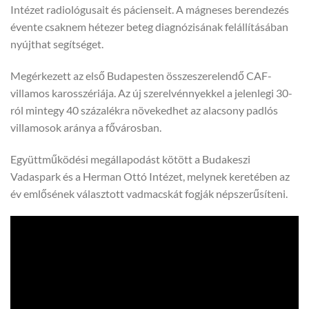
Intézet radiológusait és pácienseit. A mágneses berendezés
évente csaknem hétezer beteg diagnózisának felállításában
nyújthat segítséget.
Megérkezett az első Budapesten összeszerelendő CAF-
villamos karosszériája. Az új szerelvénnyekkel a jelenlegi 30-
ról mintegy 40 százalékra növekedhet az alacsony padlós
villamosok aránya a fővárosban.
Együttműködési megállapodást kötött a Budakeszi
Vadaspark és a Herman Ottó Intézet, melynek keretében az
év emlősének választott vadmacskát fogják népszerűsíteni.