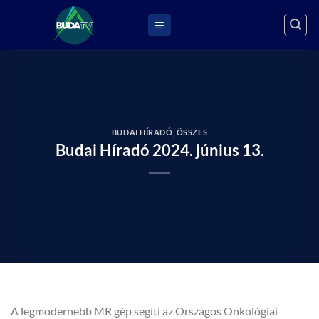
Skip
to
content
BUDAI HÍRADÓ
,
ÖSSZES
Budai Híradó 2024. június 13.
A legmodernebb MR gép segíti az Országos Onkológiai