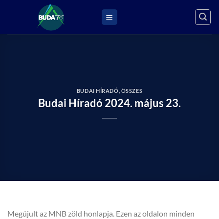
Skip
to
content
BUDAI HÍRADÓ
,
ÖSSZES
Budai Híradó 2024. május 23.
Megújult az MNB zöld honlapja. Ezen az oldalon minden