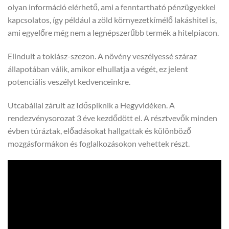
olyan információ elérhető, ami a fenntartható pénzügyekkel
kapcsolatos, így például a zöld környezetkímélő lakáshitel is,
ami egyelőre még nem a legnépszerűbb termék a hitelpiacon.
Elindult a toklász-szezon. A növény veszélyessé száraz
állapotában válik, amikor elhullatja a végét, ez jelent
potenciális veszélyt kedvenceinkre.
Utcabállal zárult az Időspiknik a Hegyvidéken. A
rendezvénysorozat 3 éve kezdődött el. A résztvevők minden
évben túráztak, előadásokat hallgattak és különböző
mozgásformákon és foglalkozásokon vehettek részt.