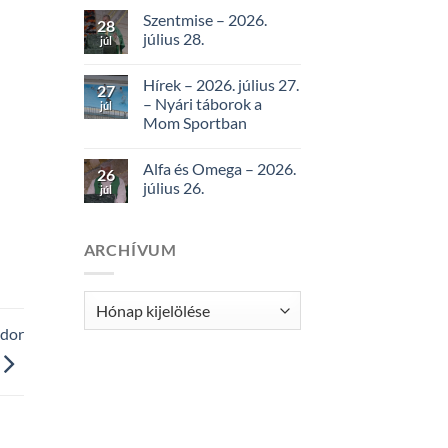
Szentmise – 2026.
28
július 28.
júl
Hírek – 2026. július 27.
27
– Nyári táborok a
júl
Mom Sportban
Alfa és Omega – 2026.
26
július 26.
júl
ARCHÍVUM
Archívum
ndor