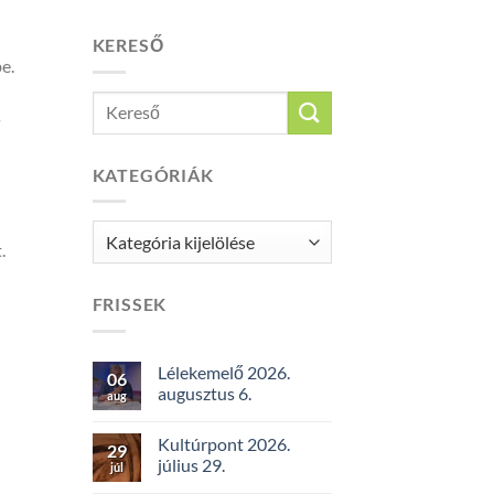
KERESŐ
e.
s
KATEGÓRIÁK
Kategóriák
.
FRISSEK
Lélekemelő 2026.
06
augusztus 6.
aug
Kultúrpont 2026.
29
július 29.
júl