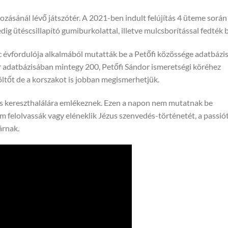
kozásánál lévő játszótér. A 2021-ben indult felújítás 4 üteme során
edig ütéscsillapító gumiburkolattal, illetve mulcsborítással fedték b
évfordulója alkalmából mutatták be a Petőfi közössége adatbázi
r adatbázisában mintegy 200, Petőfi Sándor ismeretségi köréhez
ltőt de a korszakot is jobban megismerhetjük.
s kereszthalálára emlékeznek. Ezen a napon nem mutatnak be
felolvassák vagy eléneklik Jézus szenvedés-történetét, a passiót
árnak.