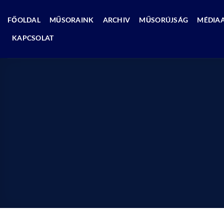
Skip
to
FŐOLDAL
MŰSORAINK
ARCHIV
MŰSORÚJSÁG
MÉDIA
content
KAPCSOLAT