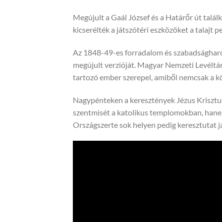
Megújult a Gaál József és a Határőr út talál
kicserélték a játszótéri eszközöket a talajt p
Az 1848-49-es forradalom és szabadságharc 
megújult verzióját. Magyar Nemzeti Levéltá
tartozó ember szerepel, amiből nemcsak a kö
Nagypénteken a keresztények Jézus Krisztu
szentmisét a katolikus templomokban, hanem 
Országszerte sok helyen pedig keresztutat j