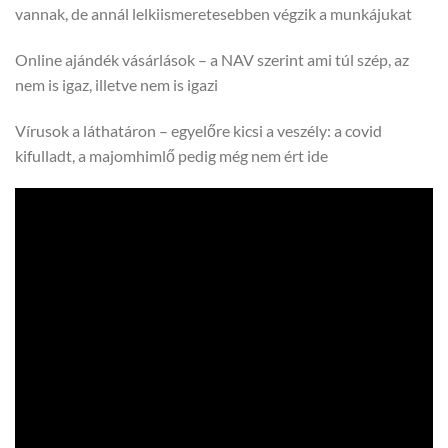
vannak, de annál lelkiismeretesebben végzik a munkájukat
Online ajándék vásárlások – a NAV szerint ami túl szép, az
nem is igaz, illetve nem is igazi
Vírusok a láthatáron – egyelőre kicsi a veszély: a covid
kifulladt, a majomhimlő pedig még nem ért ide