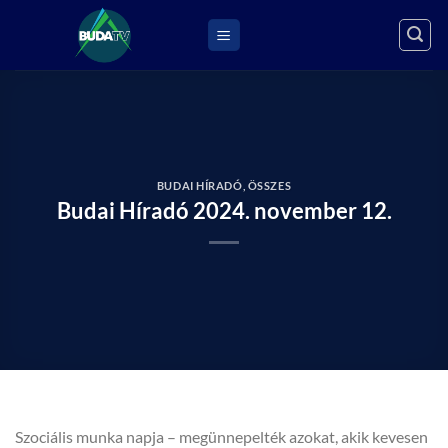
Skip
to
content
BUDAI HÍRADÓ
,
ÖSSZES
Budai Híradó 2024. november 12.
Szociális munka napja – megünnepelték azokat, akik kevesen