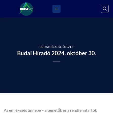
Skip
to
content
BUDAI HÍRADÓ
,
ÖSSZES
Budai Híradó 2024. október 30.
Az emlékezés ünnepe – a temetők és a rendfenntartók