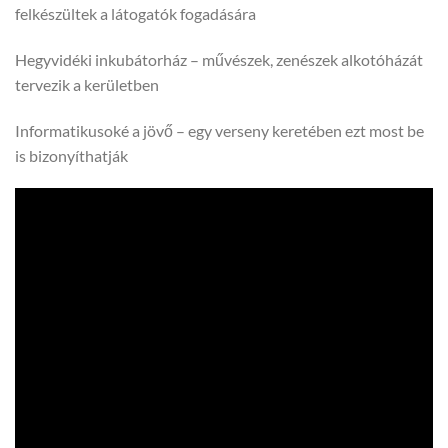
felkészültek a látogatók fogadására
Hegyvidéki inkubátorház – művészek, zenészek alkotóházát
tervezik a kerületben
Informatikusoké a jövő – egy verseny keretében ezt most be
is bizonyíthatják