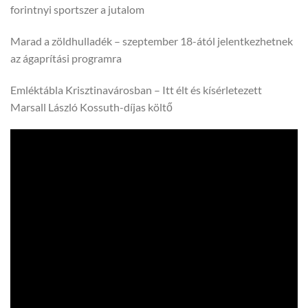
forintnyi sportszer a jutalom
Marad a zöldhulladék – szeptember 18-ától jelentkezhetnek
az ágaprítási programra
Emléktábla Krisztinavárosban – Itt élt és kísérletezett
Marsall László Kossuth-díjas költő