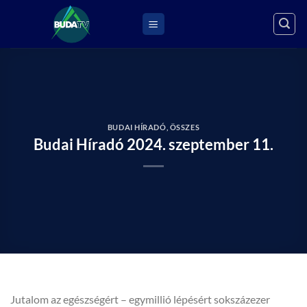
Skip
to
content
BUDAI HÍRADÓ
,
ÖSSZES
Budai Híradó 2024. szeptember 11.
Jutalom az egészségért – egymillió lépésért sokszázezer