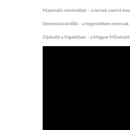
Maximális minimálbér – a tervek szerint éve
Demenciával élők – a hegyvidéken nemcsak 
Díjátadó a Vigadóban – a Magyar Művészeti