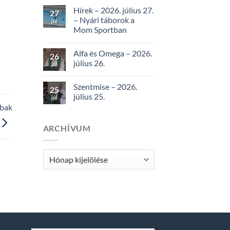
Hírek – 2026. július 27.
27
– Nyári táborok a
júl
Mom Sportban
Alfa és Omega – 2026.
26
július 26.
júl
Szentmise – 2026.
25
július 25.
júl
bbak
ARCHÍVUM
Archívum