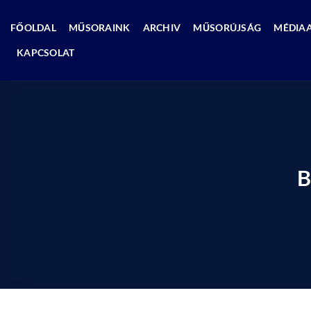
Skip
to
FŐOLDAL
MŰSORAINK
ARCHIV
MŰSORÚJSÁG
MÉDIA
content
KAPCSOLAT
B