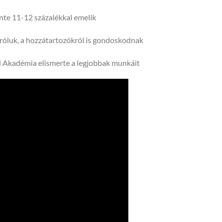
nte 11-12 százalékkal emelik
róluk, a hozzátartozókról is gondoskodnak
 Akadémia elismerte a legjobbak munkáit