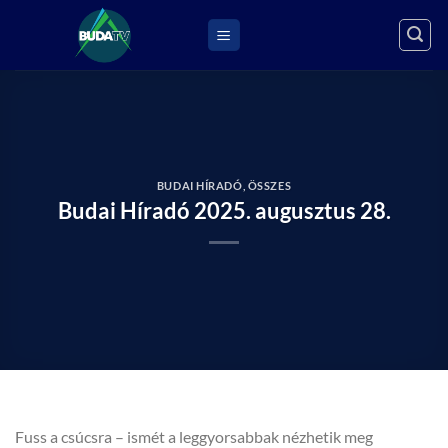
Skip
to
content
BUDAI HÍRADÓ
,
ÖSSZES
Budai Híradó 2025. augusztus 28.
Fuss a csúcsra – ismét a leggyorsabbak nézhetik meg