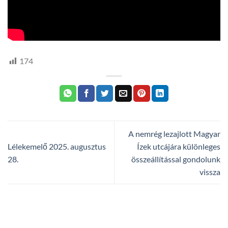
174
A nemrég lezajlott Magyar
Lélekemelő 2025. augusztus
Ízek utcájára különleges
28.
összeállítással gondolunk
vissza