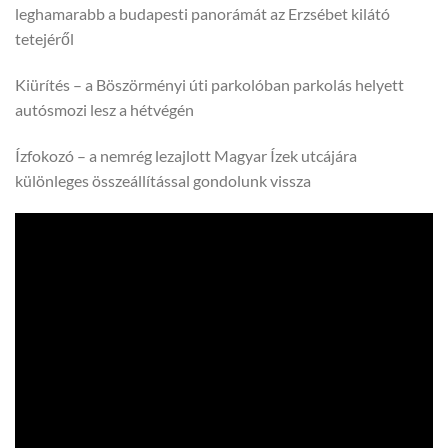
leghamarabb a budapesti panorámát az Erzsébet kilátó
tetejéről
Kiürítés – a Böszörményi úti parkolóban parkolás helyett
autósmozi lesz a hétvégén
Ízfokozó – a nemrég lezajlott Magyar Ízek utcájára
különleges összeállítással gondolunk vissza