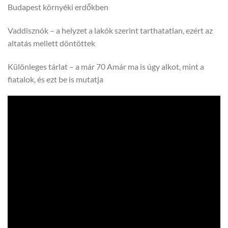
Budapest környéki erdőkben
Vaddisznók – a helyzet a lakók szerint tarthatatlan, ezért az
altatás mellett döntöttek
Különleges tárlat – a már 70 Amár ma is úgy alkot, mint a
fiatalok, és ezt be is mutatja