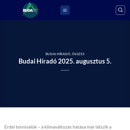
Skip
to
content
BUDAI HÍRADÓ
,
ÖSSZES
Budai Híradó 2025. augusztus 5.
Erdei tennivalók – a klímaváltozás hatása már látszik a