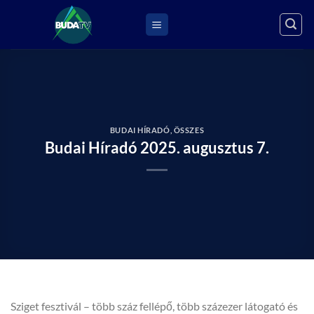
Skip
to
content
BUDAI HÍRADÓ
,
ÖSSZES
Budai Híradó 2025. augusztus 7.
Sziget fesztivál – több száz fellépő, több százezer látogató és