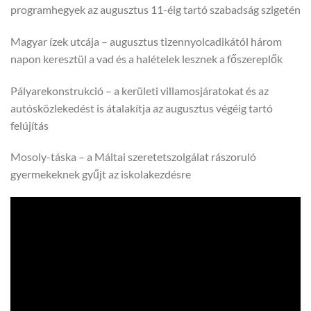
programhegyek az augusztus 11-éig tartó szabadság szigetén
Magyar ízek utcája – augusztus tizennyolcadikától három
napon keresztül a vad és a halételek lesznek a főszereplők
Pályarekonstrukció – a kerületi villamosjáratokat és az
autósközlekedést is átalakítja az augusztus végéig tartó
felújítás
Mosoly-táska – a Máltai szeretetszolgálat rászoruló
gyermekeknek gyűjt az iskolakezdésre