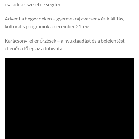
családnak szeretne segíteni
Advent a hegyvidéken – gyermekrajz verseny és kiállítás,
kulturális programok a december 21-éig
Karácsonyi ellenőrzések – a nyugtaadást és a bejelentést
ellenőrzi főleg az adóhivatal