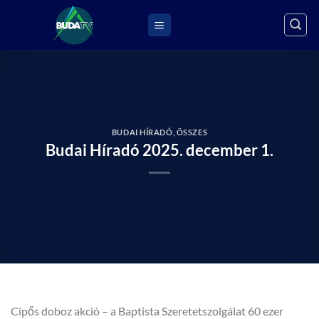
Skip
to
content
BUDAI HÍRADÓ
,
ÖSSZES
Budai Híradó 2025. december 1.
Cipős doboz akció – a Baptista Szeretetszolgálat 60 ezer