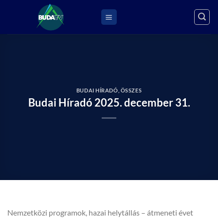
Skip
to
content
BUDAI HÍRADÓ
,
ÖSSZES
Budai Híradó 2025. december 31.
Nemzetközi programok, hazai helytállás – átmeneti évet