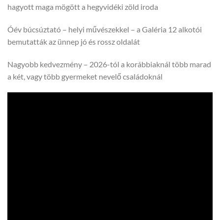
hagyott maga mögött a hegyvidéki zöld iroda
Óév búcsúztató – helyi művészekkel – a Galéria 12 alkotói
bemutatták az ünnep jó és rossz oldalát
Nagyobb kedvezmény – 2026-tól a korábbiaknál több marad
a két, vagy több gyermeket nevelő családoknál