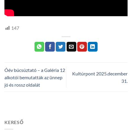
147
Óév búcsúztató – a Galéria 12
Kultúrpont 2025.december
alkotói bemutatták az ünnep
31.
jó és rossz oldalát
KERESŐ