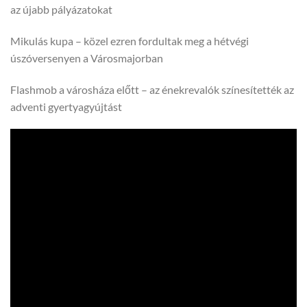
az újabb pályázatokat
Mikulás kupa – közel ezren fordultak meg a hétvégi
úszóversenyen a Városmajorban
Flashmob a városháza előtt – az énekrevalók színesítették az
adventi gyertyagyújtást