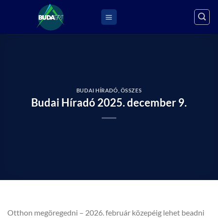
Skip
to
content
BUDAI HÍRADÓ
,
ÖSSZES
Budai Híradó 2025. december 9.
Otthon megöregedni – 2026. február közepéig lehet beadni