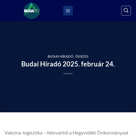
Skip
to
content
BUDAI HÍRADÓ
,
ÖSSZES
Budai Híradó 2025. február 24.
Vakcina-logisztika – februártól a Hegyvidéki Önkormányzat