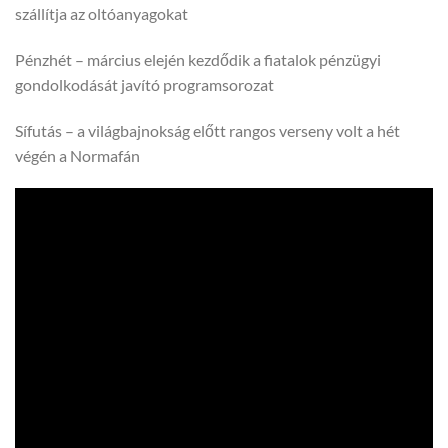
szállítja az oltóanyagokat
Pénzhét – március elején kezdődik a fiatalok pénzügyi
gondolkodását javító programsorozat
Sífutás – a világbajnokság előtt rangos verseny volt a hét
végén a Normafán