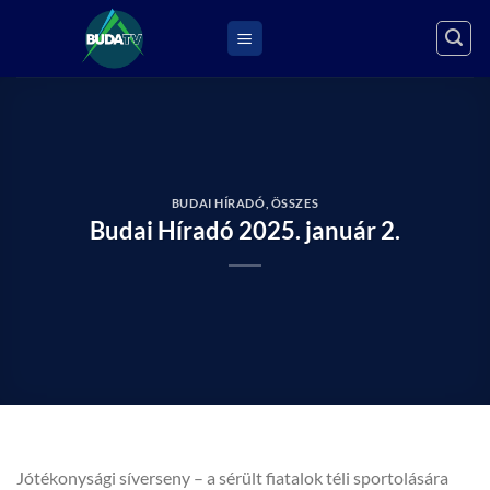
Skip
to
content
BUDAI HÍRADÓ
,
ÖSSZES
Budai Híradó 2025. január 2.
Jótékonysági síverseny – a sérült fiatalok téli sportolására