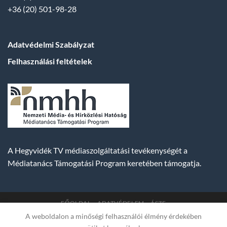
+36 (20) 501-98-28
Adatvédelmi Szabályzat
Felhasználási feltételek
A Hegyvidék TV médiaszolgáltatási tevékenységét a
Médiatanács Támogatási Program keretében támogatja.
FŐOLDAL
ADATVÉDELEM
ÁSZF
A weboldalon a minőségi felhasználói élmény érdekében
Copyright 2007-2026 © BUDA TV |
Hegyvidék Média