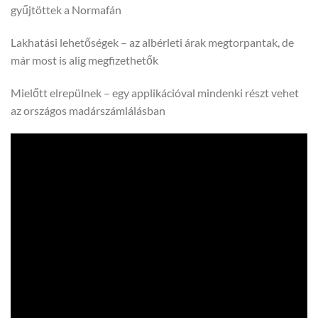
gyűjtöttek a Normafán
Lakhatási lehetőségek – az albérleti árak megtorpantak, de
már most is alig megfizethetők
Mielőtt elrepülnek – egy applikációval mindenki részt vehet
az országos madárszámlálásban