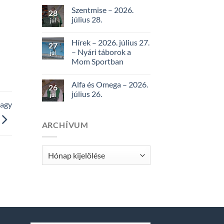
Szentmise – 2026.
28
július 28.
júl
Hírek – 2026. július 27.
27
– Nyári táborok a
júl
Mom Sportban
Alfa és Omega – 2026.
26
július 26.
júl
nagy
ARCHÍVUM
Archívum