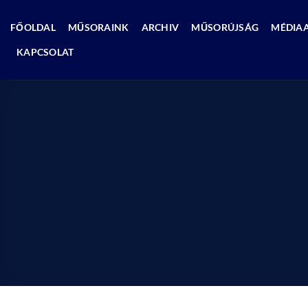
Skip
to
FŐOLDAL
MŰSORAINK
ARCHIV
MŰSORÚJSÁG
MÉDIA
content
KAPCSOLAT