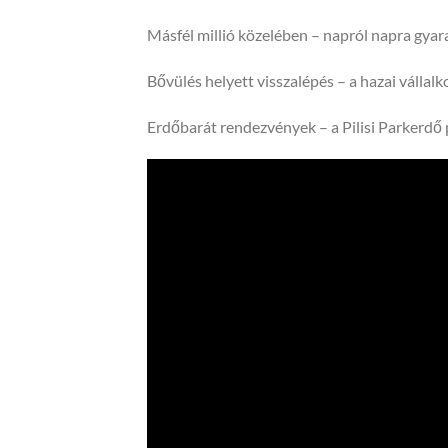
Másfél millió közelében – napról napra gyara
Bővülés helyett visszalépés – a hazai vállalk
Erdőbarát rendezvények – a Pilisi Parkerdő