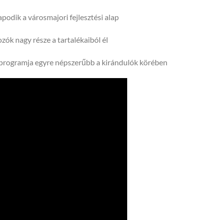
podik a városmajori fejlesztési alap
ozók nagy része a tartalékaiból él
 programja egyre népszerűbb a kirándulók körében