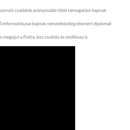
ászoruló családok arányosabb több támogatást kapnak
 informatikusai kaptak nemzetközileg elismert diplomát
 megújul a flotta, lesz csuklós és midibusz is