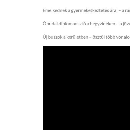
Emelkednek a gyermekétkeztetés árai – a r
Óbudai diplomaosztó a hegyvidéken – a jövő
Új buszok a kerületben – ősztől több vonalon