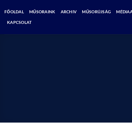
Skip
to
FŐOLDAL
MŰSORAINK
ARCHIV
MŰSORÚJSÁG
MÉDIA
content
KAPCSOLAT