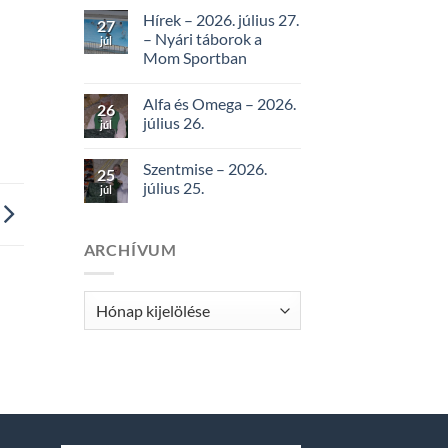
Hírek – 2026. július 27.
27
– Nyári táborok a
júl
Mom Sportban
Alfa és Omega – 2026.
26
július 26.
júl
Szentmise – 2026.
25
július 25.
júl
ARCHÍVUM
Archívum