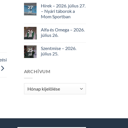
Hírek – 2026. július 27.
27
– Nyári táborok a
júl
Mom Sportban
Alfa és Omega – 2026.
26
július 26.
júl
Szentmise – 2026.
25
július 25.
júl
zési
ARCHÍVUM
Archívum