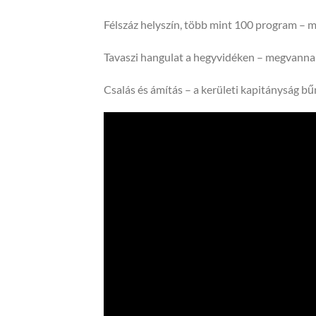
Félszáz helyszín, több mint 100 program – m
Tavaszi hangulat a hegyvidéken – megvannak
Csalás és ámítás – a kerületi kapitányság b