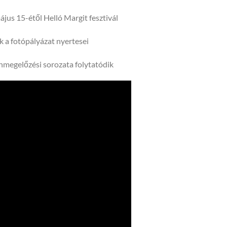
ájus 15-étől Helló Margit fesztivál
 a fotópályázat nyertesei
űnmegelőzési sorozata folytatódik