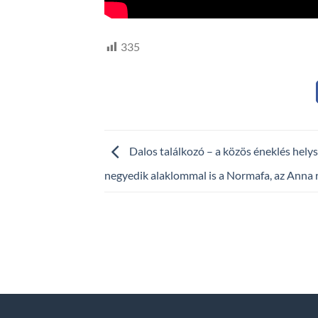
335
Dalos találkozó – a közös éneklés hely
negyedik alaklommal is a Normafa, az Anna r