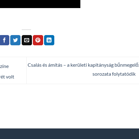
Csalás és ámítás – a kerületi kapitányság bűnmegelő
színe
sorozata folytatódik
ét volt