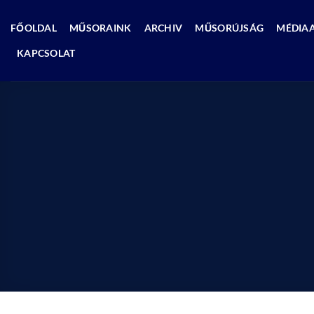
Skip
to
FŐOLDAL
MŰSORAINK
ARCHIV
MŰSORÚJSÁG
MÉDIA
content
KAPCSOLAT